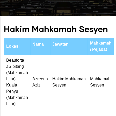
Hakim Mahkamah Sesyen
Mahkamah
Nama
Jawatan
Lokasi
/ Pejabat
Beauforta
aSipitang
(Mahkamah
Litar)
Azreena
Hakim Mahkamah
Mahkamah
Kuala
Aziz
Sesyen
Sesyen
Penyu
(Mahkamah
Litar)