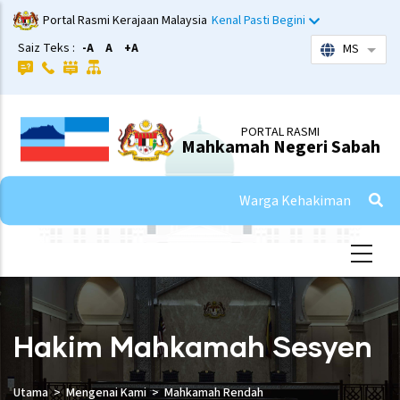
Skip
Portal Rasmi Kerajaan Malaysia
Kenal Pasti Begini
to
Saiz Teks :
-A
A
+A
MS
List 
main
content
PORTAL RASMI
Mahkamah Negeri Sabah
Warga Kehakiman
Hakim Mahkamah Sesyen
Utama
Mengenai Kami
Mahkamah Rendah