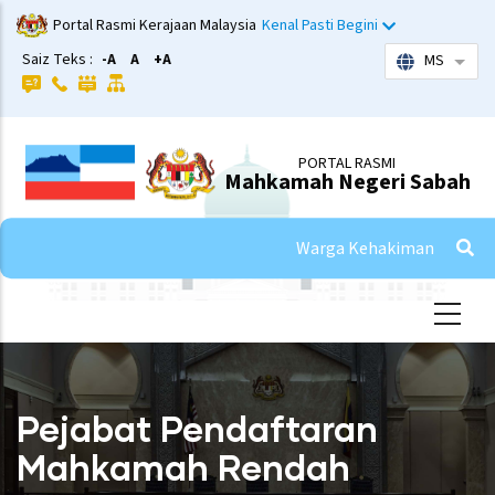
Skip
Portal Rasmi Kerajaan Malaysia
Kenal Pasti Begini
to
Saiz Teks :
-A
A
+A
MS
List 
main
content
PORTAL RASMI
Mahkamah Negeri Sabah
Warga Kehakiman
Pejabat Pendaftaran
Mahkamah Rendah