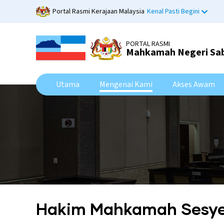
Skip
Portal Rasmi Kerajaan Malaysia
Kenal Pasti Begini
to
main
content
PORTAL RASMI
Mahkamah Negeri Sa
Utama
Mengenai Kami
Akses Awam
Hakim Mahkamah Sesy