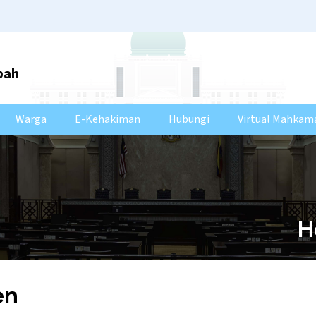
bah
Warga
E-Kehakiman
Hubungi
Virtual Mahkam
H
en