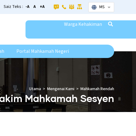
Saiz Teks :
-A
A
+A
MS
List additional
Warga Kehakiman
ah
Portal Mahkamah Negeri
Utama
Mengenai Kami
Mahkamah Rendah
akim Mahkamah Sesyen