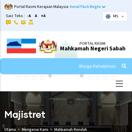
Skip
Portal Rasmi Kerajaan Malaysia
Kenal Pasti Begini
to
Saiz Teks :
-A
A
+A
MS
List 
main
content
PORTAL RASMI
Mahkamah Negeri Sabah
Warga Kehakiman
Majistret
Utama
Mengenai Kami
Mahkamah Rendah