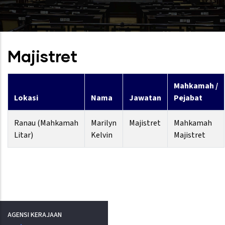
Majistret
Mahkamah /
Lokasi
Nama
Jawatan
Pejabat
Ranau (Mahkamah
Marilyn
Majistret
Mahkamah
Litar)
Kelvin
Majistret
AGENSI KERAJAAN