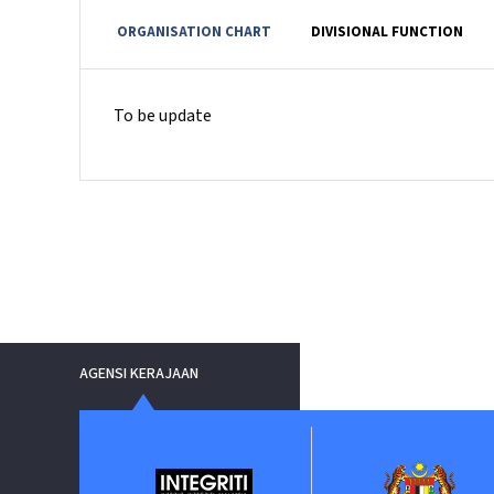
ORGANISATION CHART
DIVISIONAL FUNCTION
To be update
AGENSI KERAJAAN
ent