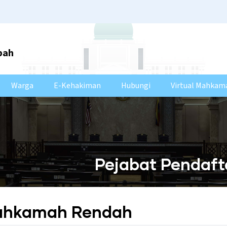
bah
Warga
E-Kehakiman
Hubungi
Virtual Mahkam
Pejabat Pendaf
Mahkamah Rendah