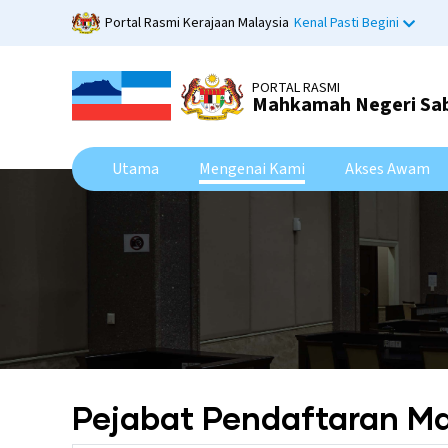
Skip
Portal Rasmi Kerajaan Malaysia
Kenal Pasti Begini
to
main
content
PORTAL RASMI
Mahkamah Negeri Sa
Utama
Mengenai Kami
Akses Awam
Pejabat Pendaftaran 