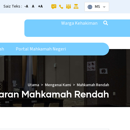
Saiz Teks :
-A
A
+A
MS
List additional
Warga Kehakiman
ah
Portal Mahkamah Negeri
Utama
Mengenai Kami
Mahkamah Rendah
taran Mahkamah Rendah