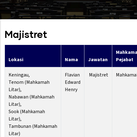
Majistret
Mahkama
Lokasi
Nama
Jawatan
Pejabat
Keningau,
Flavian
Majistret
Mahkamah
Tenom (Mahkamah
Edward
Litar),
Henry
Nabawan (Mahkamah
Litar),
Sook (Mahkamah
Litar),
Tambunan (Mahkamah
Litar)