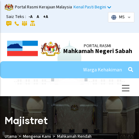
Skip
Portal Rasmi Kerajaan Malaysia
Kenal Pasti Begini
to
Saiz Teks :
-A
A
+A
MS
List 
main
content
PORTAL RASMI
Mahkamah Negeri Sabah
Warga Kehakiman
Majistret
Utama
Mengenai Kami
Mahkamah Rendah