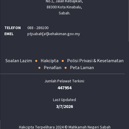
No.1, Jalan Kebajikan,
88300 Kota Kinabalu,
Sabah.
TELEFON
088 - 286100
EMEL
ptjsabah[at]kehakiman.gov.my
Soalan Lazim
Hakcipta
Polisi Privasi & Keselamatan
Penafian
Peta Laman
447954
Last Updated
3/7/2026
Hakcipta Terpelihara 2024 © Mahkamah Negeri Sabah