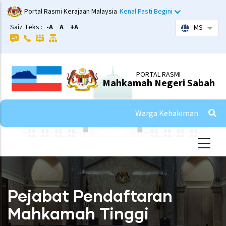
Skip
Portal Rasmi Kerajaan Malaysia
Kenal Pasti Begini
to
Saiz Teks :
-A
A
+A
MS
List 
main
content
PORTAL RASMI
Mahkamah Negeri Sabah
Warga Kehakiman
Pejabat Pendaftaran
Mahkamah Tinggi