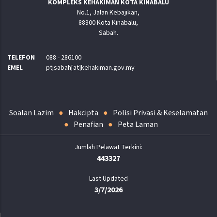
KOMPLEKS KEHAKIMAN KOTA KINABALU
No.1, Jalan Kebajikan,
88300 Kota Kinabalu,
Sabah.
TELEFON
088 - 286100
EMEL
ptjsabah[at]kehakiman.gov.my
Soalan Lazim
Hakcipta
Polisi Privasi & Keselamatan
Penafian
Peta Laman
443327
Last Updated
3/7/2026