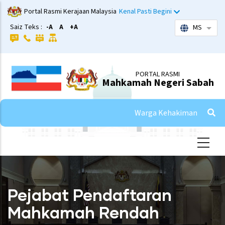
Skip
Portal Rasmi Kerajaan Malaysia
Kenal Pasti Begini
to
Saiz Teks :
-A
A
+A
MS
List 
main
content
PORTAL RASMI
Mahkamah Negeri Sabah
Warga Kehakiman
Pejabat Pendaftaran
Mahkamah Rendah