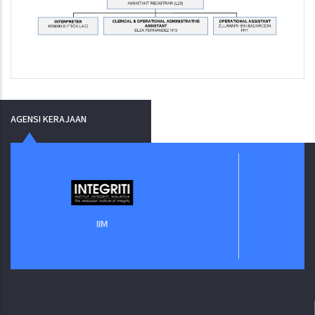
AGENSI KERAJAAN
Jabatan Di
IIM