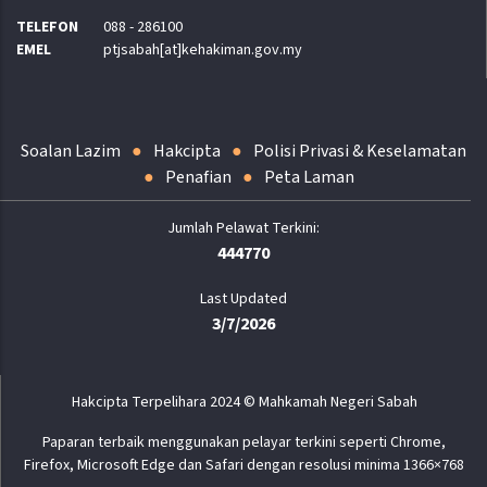
TELEFON
088 - 286100
EMEL
ptjsabah[at]kehakiman.gov.my
Soalan Lazim
Hakcipta
Polisi Privasi & Keselamatan
Penafian
Peta Laman
444770
Last Updated
3/7/2026
Hakcipta Terpelihara 2024 © Mahkamah Negeri Sabah
Paparan terbaik menggunakan pelayar terkini seperti Chrome,
Firefox, Microsoft Edge dan Safari dengan resolusi minima 1366×768