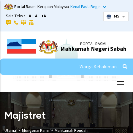
Skip
Portal Rasmi Kerajaan Malaysia
Kenal Pasti Begini
to
Saiz Teks :
-A
A
+A
MS
List 
main
content
PORTAL RASMI
Mahkamah Negeri Sabah
Warga Kehakiman
Majistret
Utama
Mengenai Kami
Mahkamah Rendah