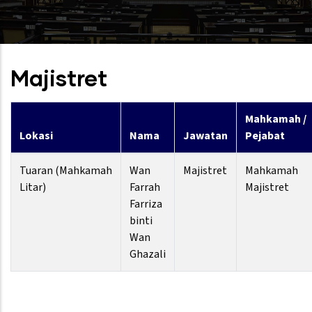
Majistret
Mahkamah /
Lokasi
Nama
Jawatan
Pejabat
Tuaran (Mahkamah
Wan
Majistret
Mahkamah
Litar)
Farrah
Majistret
Farriza
binti
Wan
Ghazali