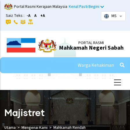
Skip
Portal Rasmi Kerajaan Malaysia
Kenal Pasti Begini
to
Saiz Teks :
-A
A
+A
MS
List 
main
content
PORTAL RASMI
Mahkamah Negeri Sabah
Warga Kehakiman
Majistret
Utama
Mengenai Kami
Mahkamah Rendah