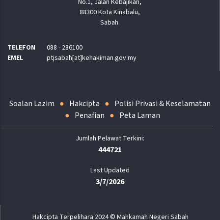
No.1, Jalan Kebajikan,
88300 Kota Kinabalu,
Sabah.
TELEFON
088 - 286100
EMEL
ptjsabah[at]kehakiman.gov.my
Soalan Lazim
Hakcipta
Polisi Privasi & Keselamatan
Penafian
Peta Laman
444721
Last Updated
3/7/2026
Hakcipta Terpelihara 2024 © Mahkamah Negeri Sabah