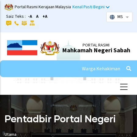
Skip
Portal Rasmi Kerajaan Malaysia
Kenal Pasti Begini
to
Saiz Teks :
-A
A
+A
MS
List 
main
content
PORTAL RASMI
Mahkamah Negeri Sabah
Warga Kehakiman
Pentadbir Portal Negeri
Utama