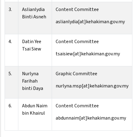
3.
Aslianlydia
Content Committee
Binti Asneh
aslianlydia[at]kehakiman.gov.my
4.
Datin Yee
Content Committee
Tsai Siew
tsaisiew[at]kehakiman.gov.my
5.
Nurlyna
Graphic Committee
Farihah
nurlyna.msp[at]kehakiman.gov.my
binti Daya
6.
Abdun Naim
Content Committee
bin Khairul
abdunnaim[at]kehakiman.gov.my