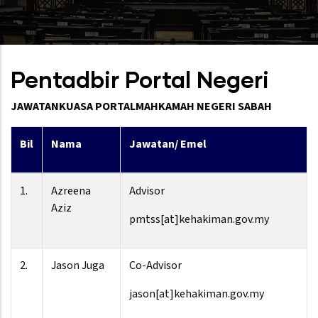
Pentadbir Portal Negeri
JAWATANKUASA PORTAL
MAHKAMAH NEGERI SABAH
Bil
Nama
Jawatan/ Emel
1.
Azreena
Advisor
Aziz
pmtss[at]kehakiman.gov.my
2.
Jason Juga
Co-Advisor
jason[at]kehakiman.gov.my