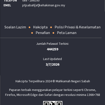
TELEFON
088 - 286100
EMEL
ptjsabah[at]kehakiman.gov.my
Soalan Lazim
Hakcipta
Polisi Privasi & Keselamatan
Penafian
Peta Laman
444259
Last Updated
3/7/2026
Hakcipta Terpelihara 2024 © Mahkamah Negeri Sabah
Paparan terbaik menggunakan pelayar terkini seperti Chrome,
Firefox, Microsoft Edge dan Safari dengan resolusi minima 1366×768