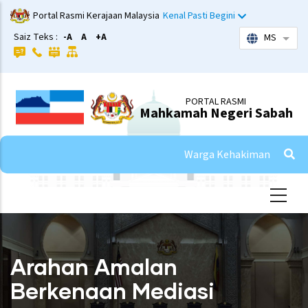
Skip
Portal Rasmi Kerajaan Malaysia
Kenal Pasti Begini
to
Saiz Teks :
-A
A
+A
MS
List 
main
content
PORTAL RASMI
Mahkamah Negeri Sabah
Warga Kehakiman
Arahan Amalan
Berkenaan Mediasi