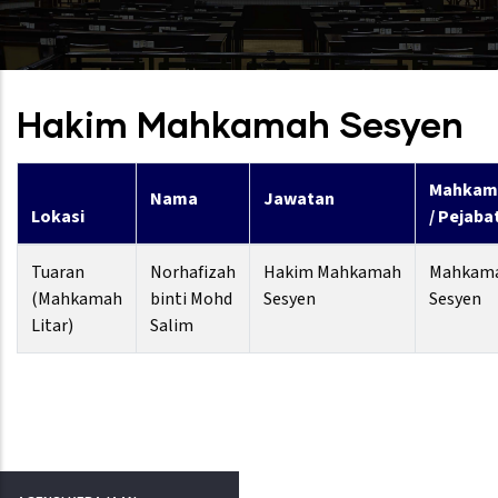
Hakim Mahkamah Sesyen
Mahkam
Nama
Jawatan
Lokasi
/ Pejaba
Tuaran
Norhafizah
Hakim Mahkamah
Mahkam
(Mahkamah
binti Mohd
Sesyen
Sesyen
Litar)
Salim