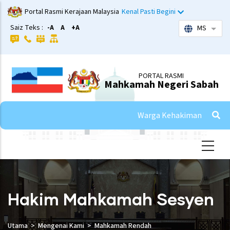
Skip
Portal Rasmi Kerajaan Malaysia
Kenal Pasti Begini
to
Saiz Teks :
-A
A
+A
MS
List 
main
content
PORTAL RASMI
Mahkamah Negeri Sabah
Warga Kehakiman
Hakim Mahkamah Sesyen
Utama
Mengenai Kami
Mahkamah Rendah