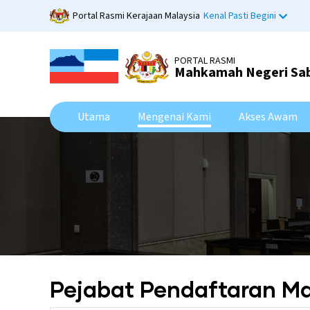
Skip
Portal Rasmi Kerajaan Malaysia
Kenal Pasti Begini
to
main
content
PORTAL RASMI
Mahkamah Negeri Sa
Utama
Mengenai Kami
Akses Awam
Pejabat Pendaftaran M