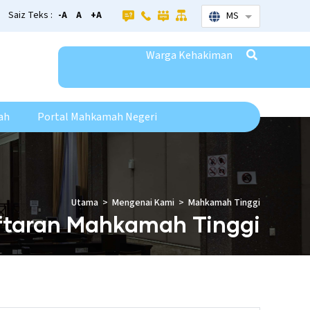
Saiz Teks :
-A
A
+A
MS
List additional
Warga Kehakiman
ah
Portal Mahkamah Negeri
Utama
Mengenai Kami
Mahkamah Tinggi
ftaran Mahkamah Tinggi