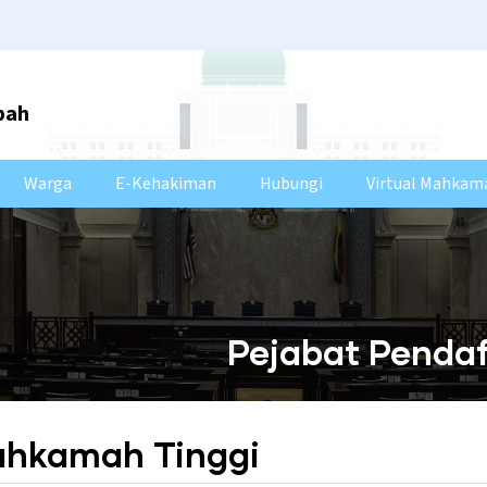
bah
Warga
E-Kehakiman
Hubungi
Virtual Mahkam
Pejabat Penda
ahkamah Tinggi