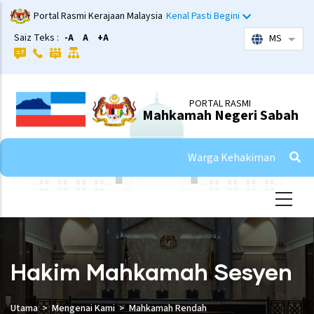
Skip
Portal Rasmi Kerajaan Malaysia
Kenal Pasti Begini
to
Saiz Teks :
-A
A
+A
MS
List 
main
content
PORTAL RASMI
Mahkamah Negeri Sabah
Warga Kehakiman
Hakim Mahkamah Sesyen
Utama
Mengenai Kami
Mahkamah Rendah