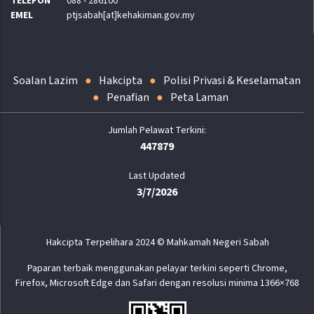
TELEFON
088 - 286100
EMEL
ptjsabah[at]kehakiman.gov.my
Soalan Lazim
Hakcipta
Polisi Privasi & Keselamatan
Penafian
Peta Laman
447879
Last Updated
3/7/2026
Hakcipta Terpelihara 2024 © Mahkamah Negeri Sabah
Paparan terbaik menggunakan pelayar terkini seperti Chrome,
Firefox, Microsoft Edge dan Safari dengan resolusi minima 1366×768