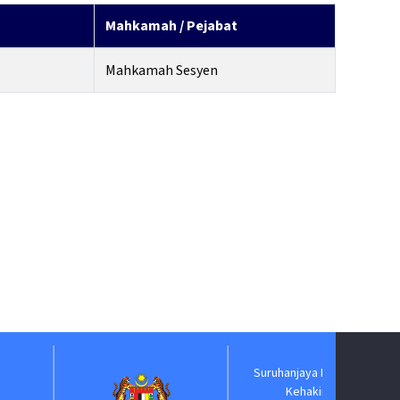
Mahkamah / Pejabat
Mahkamah Sesyen
Suruhanjaya Pelantikan
Jab
Kehakiman