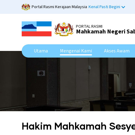
Skip
Portal Rasmi Kerajaan Malaysia
Kenal Pasti Begini
to
main
content
PORTAL RASMI
Mahkamah Negeri Sa
Utama
Mengenai Kami
Akses Awam
Hakim Mahkamah Sesy