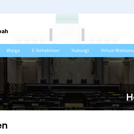
bah
Warga
E-Kehakiman
Hubungi
Virtual Mahkam
H
en