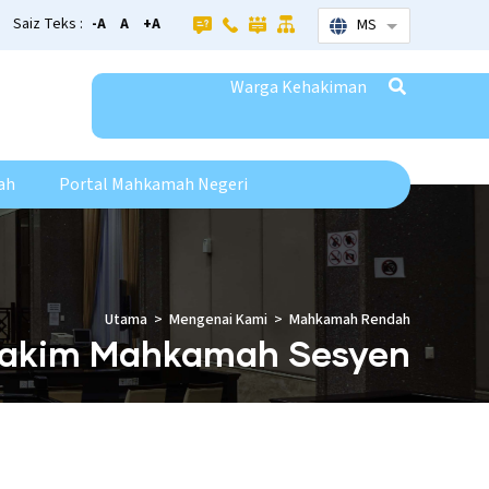
Saiz Teks :
-A
A
+A
MS
List additional
Warga Kehakiman
ah
Portal Mahkamah Negeri
Utama
Mengenai Kami
Mahkamah Rendah
akim Mahkamah Sesyen