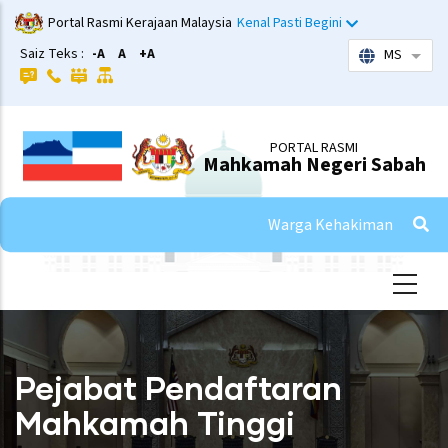
Skip
Portal Rasmi Kerajaan Malaysia
Kenal Pasti Begini
to
Saiz Teks :
-A
A
+A
MS
List 
main
content
PORTAL RASMI
Mahkamah Negeri Sabah
Warga Kehakiman
Pejabat Pendaftaran
Mahkamah Tinggi