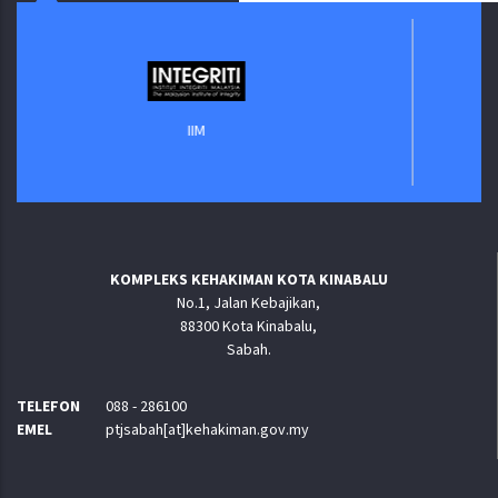
Jabata
IIM
KOMPLEKS KEHAKIMAN KOTA KINABALU
No.1, Jalan Kebajikan,
88300 Kota Kinabalu,
Sabah.
TELEFON
088 - 286100
EMEL
ptjsabah[at]kehakiman.gov.my