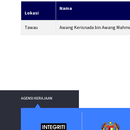
Nama
Lokasi
Tawau
Awang Kerisnada bin Awang Mahm
AGENSI KERAJAAN
nment