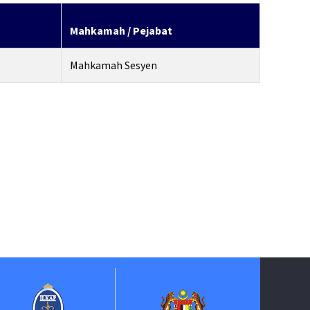
Mahkamah / Pejabat
Mahkamah Sesyen
Suruhanja
Keh