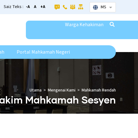
Saiz Teks :
-A
A
+A
MS
List additional
Warga Kehakiman
ah
Portal Mahkamah Negeri
Utama
Mengenai Kami
Mahkamah Rendah
akim Mahkamah Sesyen