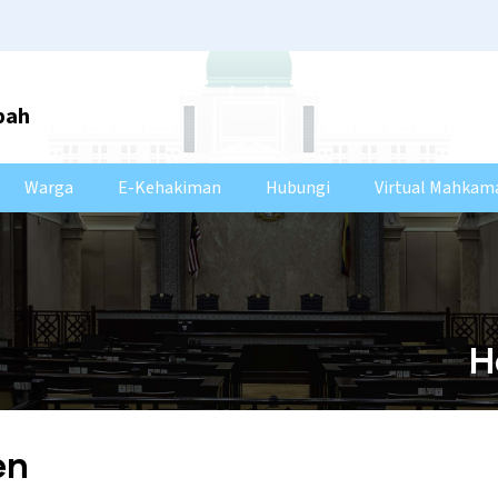
bah
Warga
E-Kehakiman
Hubungi
Virtual Mahkam
H
en