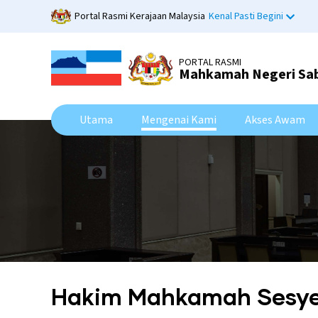
Skip
Portal Rasmi Kerajaan Malaysia
Kenal Pasti Begini
to
main
content
PORTAL RASMI
Mahkamah Negeri Sa
Utama
Mengenai Kami
Akses Awam
Hakim Mahkamah Sesy