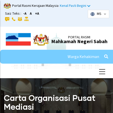
Skip
Portal Rasmi Kerajaan Malaysia
Kenal Pasti Begini
to
Saiz Teks :
-A
A
+A
MS
List 
main
content
PORTAL RASMI
Mahkamah Negeri Sabah
Warga Kehakiman
Carta Organisasi Pusat
Mediasi