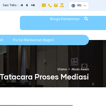
Saiz Teks :
-A
A
+A
MS
List additional
Warga Kehakiman
ah
Portal Mahkamah Negeri
Utama
Akses Awam
Tatacara Proses Mediasi