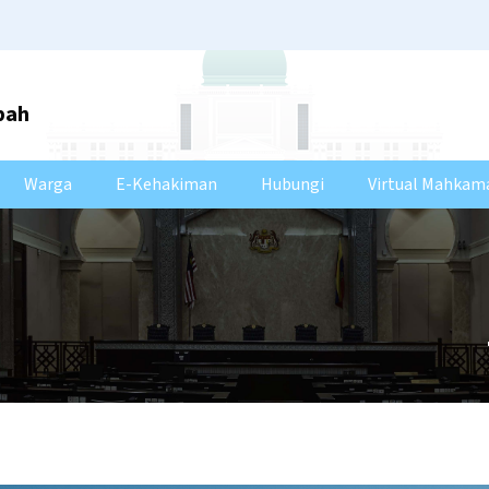
bah
Warga
E-Kehakiman
Hubungi
Virtual Mahkam
i