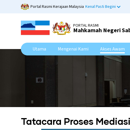
Skip
Portal Rasmi Kerajaan Malaysia
Kenal Pasti Begini
to
main
content
PORTAL RASMI
Mahkamah Negeri Sa
Utama
Mengenai Kami
Akses Awam
Tatacara Proses Medias