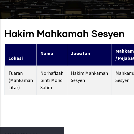
Hakim Mahkamah Sesyen
Mahkam
Nama
Jawatan
Lokasi
/ Pejaba
Tuaran
Norhafizah
Hakim Mahkamah
Mahkam
(Mahkamah
binti Mohd
Sesyen
Sesyen
Litar)
Salim