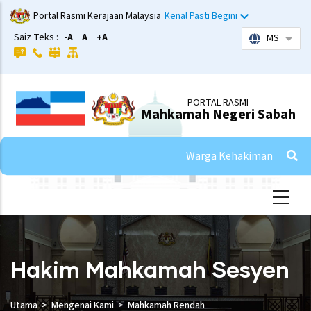
Skip
Portal Rasmi Kerajaan Malaysia
Kenal Pasti Begini
to
Saiz Teks :
-A
A
+A
MS
List 
main
content
PORTAL RASMI
Mahkamah Negeri Sabah
Warga Kehakiman
Hakim Mahkamah Sesyen
Utama
Mengenai Kami
Mahkamah Rendah