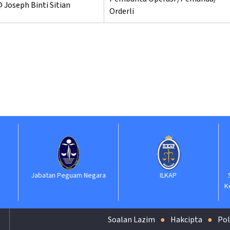
 Joseph Binti Sitian
Orderli
Jabatan Peguam Negara
ILKAP
S
Ke
Soalan Lazim
Hakcipta
Pol