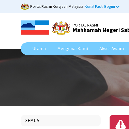
Skip
Portal Rasmi Kerajaan Malaysia
Kenal Pasti Begini
to
main
content
PORTAL RASMI
Mahkamah Negeri Sa
Utama
Mengenai Kami
Akses Awam
SEMUA