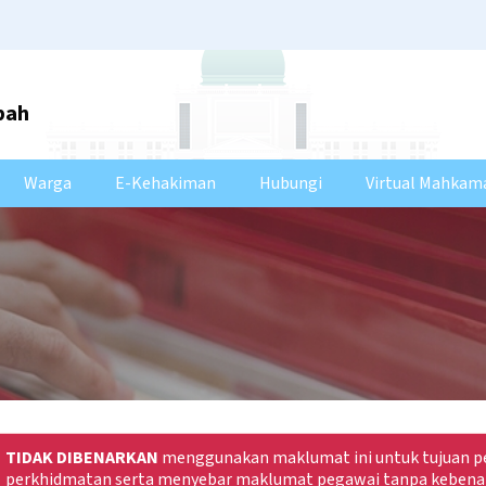
bah
Warga
E-Kehakiman
Hubungi
Virtual Mahkam
TIDAK DIBENARKAN
menggunakan maklumat ini untuk tujuan pe
perkhidmatan serta menyebar maklumat pegawai tanpa kebena