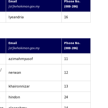
Email
Phone No.
[at]kehakiman.gov.my
(088-286)
lyeandria
16
Email
Phone No.
[at]kehakiman.gov.my
(088-286)
azimahmyusof
11
/
nerwan
12
khaironnizar
13
n
hindon
24