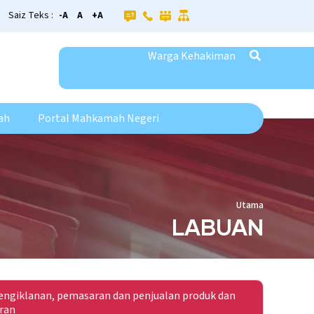
Saiz Teks :
-A
A
+A
Warga Kehakiman
ah
Portal Mahkamah Negeri
Utama
LABUAN
ngiklanan, pemasaran dan penjualan produk dan
ran