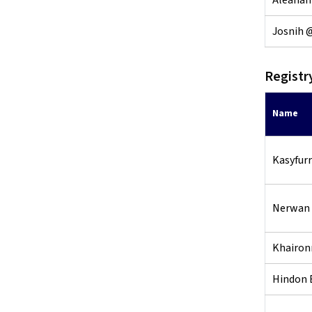
Aleanah 
Josnih @
Registr
Name
Kasyfur
Nerwan 
Khairon
Hindon 