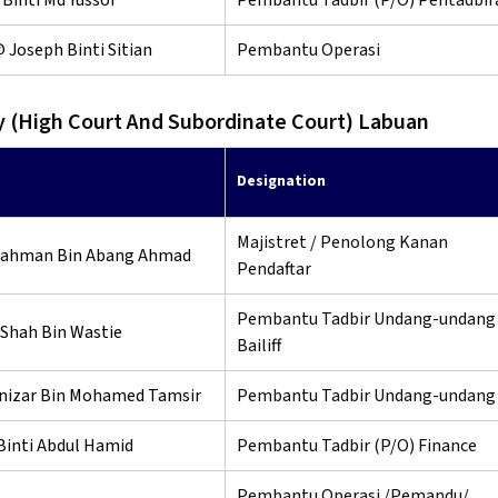
Binti Md Yussof
Pembantu Tadbir (P/O) Pentadbir
 Joseph Binti Sitian
Pembantu Operasi
y (High Court And Subordinate Court) Labuan
Designation
Majistret / Penolong Kanan
rahman Bin Abang Ahmad
Pendaftar
Pembantu Tadbir Undang-undang 
Shah Bin Wastie
Bailiff
nizar Bin Mohamed Tamsir
Pembantu Tadbir Undang-undang
Binti Abdul Hamid
Pembantu Tadbir (P/O) Finance
Pembantu Operasi /Pemandu/