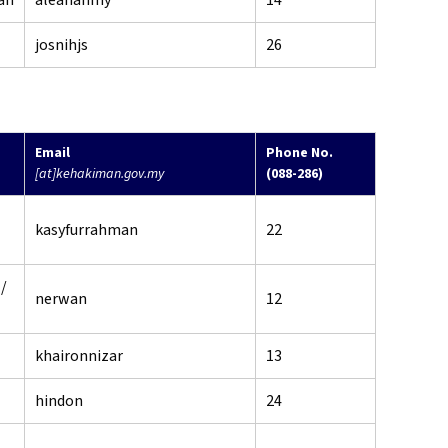
an
aleanahmy
14
josnihjs
26
Email
Phone No.
[at]kehakiman.gov.my
(088-286)
kasyfurrahman
22
/
nerwan
12
khaironnizar
13
hindon
24