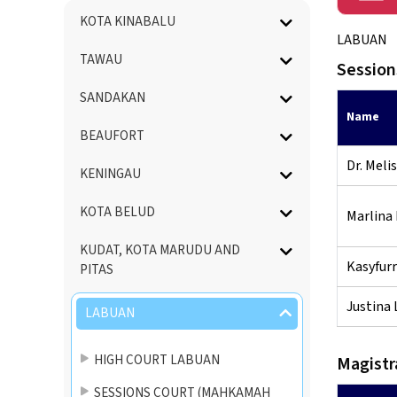
Menu
KOTA KINABALU
Directory
LABUAN
TAWAU
Session
SANDAKAN
Name
BEAUFORT
Dr. Meli
KENINGAU
KOTA BELUD
Marlina 
KUDAT, KOTA MARUDU AND
Kasyfur
PITAS
Justina
LABUAN
HIGH COURT LABUAN
Magistr
SESSIONS COURT (MAHKAMAH