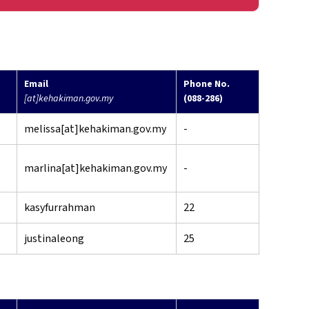
Email
Phone No.
[at]kehakiman.gov.my
(088-286)
melissa[at]kehakiman.gov.my
-
marlina[at]kehakiman.gov.my
-
kasyfurrahman
22
justinaleong
25